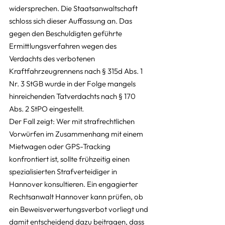
widersprechen. Die Staatsanwaltschaft 
schloss sich dieser Auffassung an. Das 
gegen den Beschuldigten geführte 
Ermittlungsverfahren wegen des 
Verdachts des verbotenen 
Kraftfahrzeugrennens nach § 315d Abs. 1 
Nr. 3 StGB wurde in der Folge mangels 
hinreichenden Tatverdachts nach § 170 
Abs. 2 StPO eingestellt.
Der Fall zeigt: Wer mit strafrechtlichen 
Vorwürfen im Zusammenhang mit einem 
Mietwagen oder GPS-Tracking 
Kundenbewertungen und Erfahrungen zu
konfrontiert ist, sollte frühzeitig einen 
RA Isik
spezialisierten Strafverteidiger in 
SEHR GUT
Hannover konsultieren. Ein engagierter 
%
100
Rechtsanwalt Hannover kann prüfen, ob 
Empfehlungen auf
ProvenExpert.com
5,00
/
4,95
ein Beweisverwertungsverbot vorliegt und 
damit entscheidend dazu beitragen, dass 