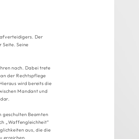
rafverteidigers. Der
 Seite. Seine
ahren nach. Dabei trete
rgan der Rechtspflege
Hieraus wird bereits die
 zwischen Mandant und
 dar.
sch geschulten Beamten
ich „Waffengleichheit“
lichkeiten aus, die die
 erreichen.