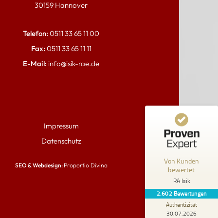
30159 Hannover
Telefon:
0511 33 65 11 00
Kundenbewertungen und Erfahrungen zu
RA Isik
Fax:
0511 33 65 11 11
%
100
SEHR GUT
E-Mail:
info@isik-rae.de
Empfehlungen auf
ProvenExpert.com
5,00
/
4,95
2.564
38
4
Bewertungen von
Bewertungen auf
Impressum
anderen Quellen
ProvenExpert.com
Datenschutz
Blick aufs ProvenExpert-Profil werfen
Von Kunden
SEO & Webdesign:
Proportio Divina
bewertet
A.
5,00
RA Isik
Sehr Empfehlenswert der Herr Anwalt Isik.
2.602
Bewertungen
Herr Anwalt Isik ist ein sehr erfahrener
Anwalt in allen Richtunge...
Authentizität
30.07.2026