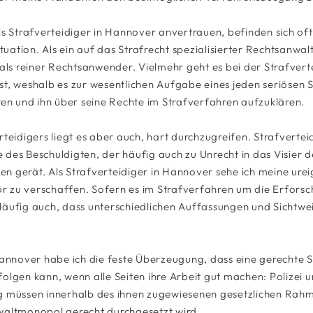
ls Strafverteidiger in Hannover anvertrauen, befinden sich oft
ation. Als ein auf das Strafrecht spezialisierter Rechtsanwal
 als reiner Rechtsanwender. Vielmehr geht es bei der Strafver
t, weshalb es zur wesentlichen Aufgabe eines jeden seriösen S
 und ihn über seine Rechte im Strafverfahren aufzuklären.
rteidigers liegt es aber auch, hart durchzugreifen. Strafvertei
des Beschuldigten, der häufig auch zu Unrecht in das Visier d
n gerät. Als Strafverteidiger in Hannover sehe ich meine ure
 zu verschaffen. Sofern es im Strafverfahren um die Erforsc
läufig auch, dass unterschiedlichen Auffassungen und Sichtwe
Hannover habe ich die feste Überzeugung, dass eine gerechte S
olgen kann, wenn alle Seiten ihre Arbeit gut machen: Polizei 
g müssen innerhalb des ihnen zugewiesenen gesetzlichen Rahme
waltmonopol gerecht durchgesetzt wird.