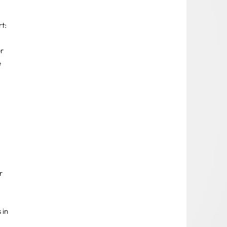
t: 
r 
 
r 
in 