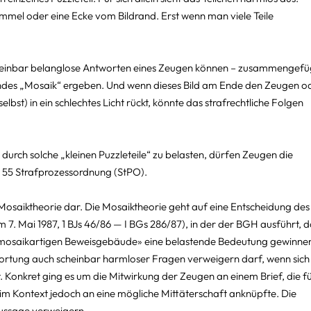
immel oder eine Ecke vom Bildrand. Erst wenn man viele Teile 
scheinbar belanglose Antworten eines Zeugen können – zusammengefü
endes „Mosaik“ ergeben. Und wenn dieses Bild am Ende den Zeugen o
st) in ein schlechtes Licht rückt, könnte das strafrechtliche Folgen 
durch solche „kleinen Puzzleteile“ zu belasten, dürfen Zeugen die 
§ 55 Strafprozessordnung (StPO).
 Mosaiktheorie dar. Die Mosaiktheorie geht auf eine Entscheidung des
7. Mai 1987, 1 BJs 46/86 — I BGs 286/87), in der der BGH ausführt, d
 «mosaikartigen Beweisgebäude» eine belastende Bedeutung gewinne
rtung auch scheinbar harmloser Fragen verweigern darf, wenn sich
 Konkret ging es um die Mitwirkung der Zeugen an einem Brief, die fü
 im Kontext jedoch an eine mögliche Mittäterschaft anknüpfte. Die 
Aussage verweigern.