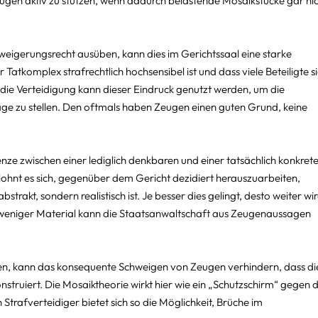
gen aktiv zu stützen, wenn dadurch belastende Mosaikstücke gar nic
igerungsrecht ausüben, kann dies im Gerichtssaal eine starke 
 Tatkomplex strafrechtlich hochsensibel ist und dass viele Beteiligte si
ür die Verteidigung kann dieser Eindruck genutzt werden, um die 
age zu stellen. Den oftmals haben Zeugen einen guten Grund, keine 
Grenze zwischen einer lediglich denkbaren und einer tatsächlich konkrete
 lohnt es sich, gegenüber dem Gericht dezidiert herauszuarbeiten, 
strakt, sondern realistisch ist. Je besser dies gelingt, desto weiter wir
 weniger Material kann die Staatsanwaltschaft aus Zeugenaussagen 
leben, kann das konsequente Schweigen von Zeugen verhindern, dass di
ruiert. Die Mosaiktheorie wirkt hier wie ein „Schutzschirm“ gegen d
Strafverteidiger bietet sich so die Möglichkeit, Brüche im 