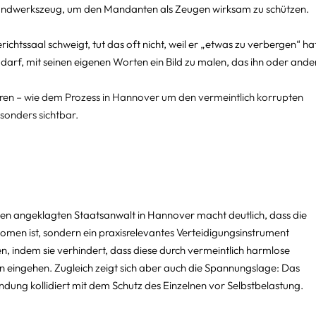
andwerkszeug, um den Mandanten als Zeugen wirksam zu schützen.
chtssaal schweigt, tut das oft nicht, weil er „etwas zu verbergen“ hat
arf, mit seinen eigenen Worten ein Bild zu malen, das ihn oder ande
en – wie dem Prozess in Hannover um den vermeintlich korrupten 
sonders sichtbar.
en angeklagten Staatsanwalt in Hannover macht deutlich, dass die 
men ist, sondern ein praxisrelevantes Verteidigungsinstrument 
gen, indem sie verhindert, dass diese durch vermeintlich harmlose 
en eingehen. Zugleich zeigt sich aber auch die Spannungslage: Das 
dung kollidiert mit dem Schutz des Einzelnen vor Selbstbelastung.