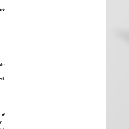
re 
te 
ll 
uf 
n 