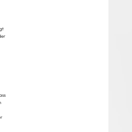
gt 
der 
 
ass 
n 
 
r 