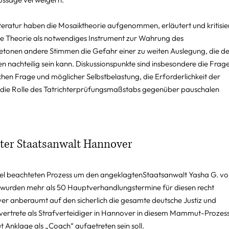
eratur haben die Mosaiktheorie aufgenommen, erläutert und kritisier
die Theorie als notwendiges Instrument zur Wahrung des 
tonen andere Stimmen die Gefahr einer zu weiten Auslegung, die de
 nachteilig sein kann. Diskussionspunkte sind insbesondere die Frage
en Frage und möglicher Selbstbelastung, die Erforderlichkeit der 
die Rolle des Tatrichterprüfungsmaßstabs gegenüber pauschalen 
agter Staatsanwalt Hannover
iel beachteten Prozess um den angeklagtenStaatsanwalt Yasha G. vo
 wurden mehr als 50 Hauptverhandlungstermine für diesen recht 
 anberaumt auf den sicherlich die gesamte deutsche Justiz und 
st vertrete als Strafverteidiger in Hannover in diesem Mammut-Prozess 
 Anklage als „Coach“ aufgetreten sein soll.