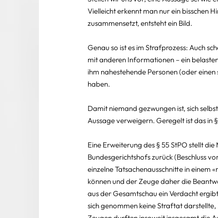
Vielleicht erkennt man nur ein bisschen H
zusammensetzt, entsteht ein Bild.
Genau so ist es im Strafprozess: Auch 
mit anderen Informationen – ein belast
ihm nahestehende Personen (oder einen selb
haben.
Damit niemand gezwungen ist, sich selbst 
Aussage verweigern. Geregelt ist das in 
Eine Erweiterung des § 55 StPO stellt die
Bundesgerichtshofs zurück (Beschluss vom 
einzelne Tatsachenausschnitte in einem
können und der Zeuge daher die Beantwo
aus der Gesamtschau ein Verdacht ergibt.
sich genommen keine Straftat darstellte,
Zeugen durften insoweit insgesamt die 