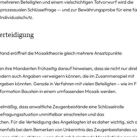
ehreren Beteiligten und einem vielschichtigen Tatvorwurf wird die 
prozessualen Schlüsselfrage — und zur Bewährungsprobe für eine fai
Individualschutz.
Verteidigung
tand eröffnet die Mosaiktheorie gleich mehrere Ansatzpunkte:
en ihre Mandanten frühzeitig darauf hinweisen, dass sie nicht nur direk
ndern auch Angaben verweigern können, die im Zusammenspiel mit 
geben könnten. Gerade in Verfahren mit vielen Beteiligten – wie im Fa
Information Baustein in einem umfassenden Mosaik werden.
gelmäßig, dass anwaltliche Zeugenbeistände eine Schlüsselrolle 
efragungssituation unmittelbar einschreiten und das 
. Für die Verteidigung des Angeklagten ist es daher wichtig, sich a
enenfalls bei dem Bemerken von Unkenntnis des Zeugenbeistandes vo