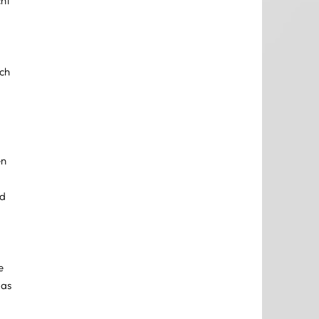
ht 
ch 
n 
d 
e 
as 