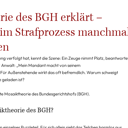
rie des BGH erklärt –
im Strafprozess manchma
en
g verfolgt hat, kennt die Szene: Ein Zeuge nimmt Platz, beantworte
der Anwalt: „Mein Mandant macht von seinem 
ür Außenstehende wirkt das oft befremdlich. Warum schweigt 
e geladen ist?
nte Mosaiktheorie des Bundesgerichtshofs (BGH).
aiktheorie des BGH?
n einzelnes Puzzleteil. Für sich allein sieht das Teilchen harmlos aus. 