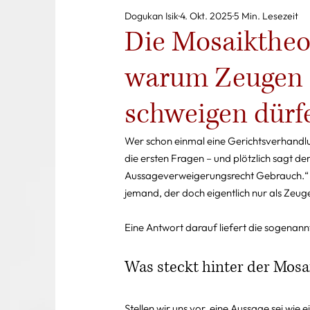
Dogukan Isik
4. Okt. 2025
5 Min. Lesezeit
Die Mosaiktheo
warum Zeugen 
schweigen dürf
Wer schon einmal eine Gerichtsverhandlun
die ersten Fragen – und plötzlich sagt 
Aussageverweigerungsrecht Gebrauch.“ F
jemand, der doch eigentlich nur als Zeug
Eine Antwort darauf liefert die sogenan
Was steckt hinter der Mos
Stellen wir uns vor, eine Aussage sei wie ei