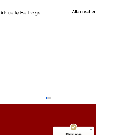
Alle ansehen
Aktuelle Beiträge
Kundenbewertungen und Erfahrungen zu
RA Isik
SEHR GUT
%
100
Empfehlungen auf
ProvenExpert.com
5,00
/
4,95
38
2.564
Bewertungen auf
4
Bewertungen von