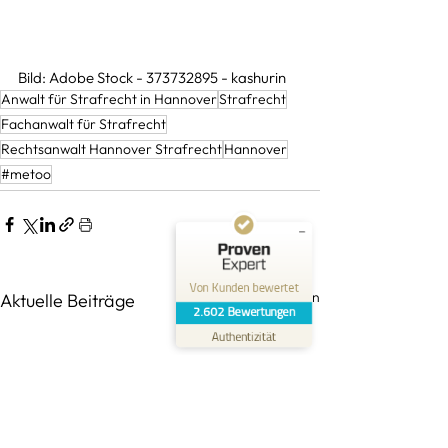
Kundenbewertungen und Erfahrungen zu
Bild: Adobe Stock - 
373732895 - kashurin
RA Isik
Anwalt für Strafrecht in Hannover
Strafrecht
Fachanwalt für Strafrecht
SEHR GUT
%
100
Rechtsanwalt Hannover Strafrecht
Hannover
Empfehlungen auf
ProvenExpert.com
#metoo
5,00
/
4,95
38
2.564
Bewertungen auf
4
Bewertungen von
ProvenExpert.com
anderen Quellen
Von Kunden bewertet
Alle ansehen
Aktuelle Beiträge
Blick aufs ProvenExpert-Profil werfen
2.602
Bewertungen
30.07.2026
Authentizität