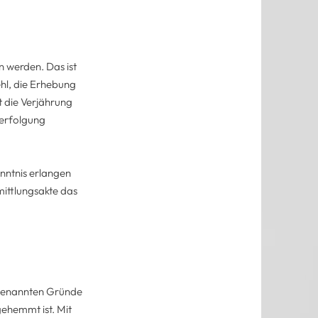
 werden. Das ist
hl, die Erhebung
t die Verjährung
Verfolgung
nntnis erlangen
mittlungsakte das
B genannten Gründe
gehemmt ist. Mit