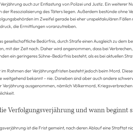
 Verjährung auch zur Entlastung von Polizei und Justiz. Ein weiterer 
n der Resozialisierung des Täters liegen. Außerdem bestünde ohne Ve
olgungsbehörden im Zweifel gerade bei eher unspektakulären Fällen 
ruck, die Ermittlungen voranzutreiben.
 das gesellschaftliche Bedürfnis, durch Strafe einen Ausgleich zu dem
en, mit der Zeit nach. Daher wird angenommen, dass bei Verbrechen, 
den ein geringeres Sühne-Bedürfnis besteht, als es bei aktuellen Straft
 im Rahmen der Verjährungsfristen besteht jedoch beim Mord. Dieser 
he weitgehend bekannt – nie. Daneben sind aber auch andere schwe
er Verjährung ausgenommen, nämlich Völkermord, Kriegsverbrechen
ichkeit.
die Verfolgungsverjährung und wann beginnt s
gsverjährung ist die Frist gemeint, nach deren Ablauf eine Straftat n