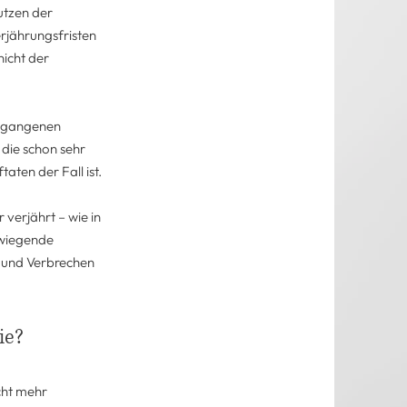
Nutzen der
rjährungsfristen
nicht der
 begangenen
die schon sehr
aten der Fall ist.
verjährt – wie in
rwiegende
 und Verbrechen
ie?
icht mehr