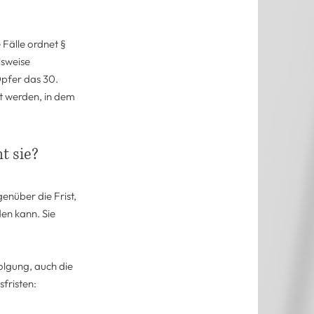
 Fälle ordnet §
lsweise
Opfer das 30.
zt werden, in dem
t sie?
genüber die Frist,
den kann. Sie
olgung, auch die
fristen: