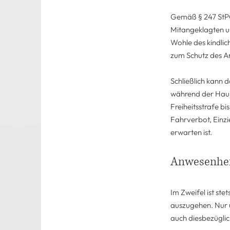
Gemäß § 247 StPO
Mitangeklagten u
Wohle des kindli
zum Schutz des An
Schließlich kann 
während der Haupt
Freiheitsstrafe b
Fahrverbot, Einz
erwarten ist.
Anwesenheit
Im Zweifel ist st
auszugehen. Nur 
auch diesbezüglic