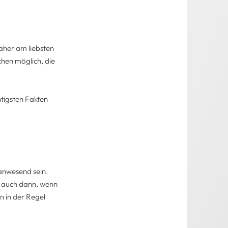
aher am liebsten
chen möglich, die
htigsten Fakten
anwesend sein.
ilt auch dann, wenn
n in der Regel