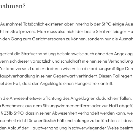
snahmen?
 Ausnahme! Tatsächlich existieren aber innerhalb der StPO einige A
ht im Strafprozess. Man muss also nicht der beste Strafverteidger H
 den Gang zum Gericht ersparen zu können, sondern nur die Ausnah
gericht die Strafverhandlung beispielsweise auch ohne den Angekla
wenn sich dieser vorsätzlich und schuldhaft in einen seine Verhandlung
Zustand versetzt und er dadurch wissentlich die ordnungsmäßige Du
auptverhandlung in seiner Gegenwart verhindert. Diesen Fall regelt
el den Fall, dass der Angeklagte einen Hungerstreik antritt.
n die Anwesenheitsverpflichtung des Angeklagten dadurch entfallen
 Benehmens aus dem Sitzungszimmer entfernt oder zur Haft abgefüh
t § 231b StPO, dass in seiner Abwesenheit verhandelt werden kann, w
senheit nicht für unerlässlich hält und solange zu befürchten ist, das
den Ablauf der Hauptverhandlung in schwerwiegender Weise beeint