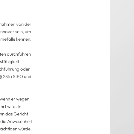
usnahmen von der
annover sein, um
mefälle kennen:
gten durchführen
sfähigkeit
rchführung oder
 § 231a StPO und
, wenn er wegen
rt wird. In
enn das Gericht
s die Anwesenheit
rächtigen würde.