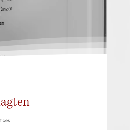
lagten
t des