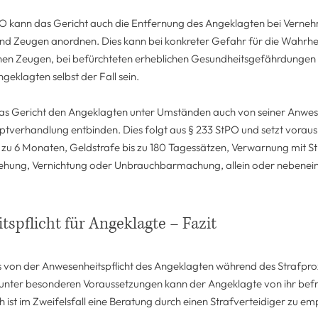
 kann das Gericht auch die Entfernung des Angeklagten bei Verne
nd Zeugen anordnen. Dies kann bei konkreter Gefahr für die Wahrhe
chen Zeugen, bei befürchteten erheblichen Gesundheitsgefährdungen
geklagten selbst der Fall sein.
das Gericht den Angeklagten unter Umständen auch von seiner Anwese
verhandlung entbinden. Dies folgt aus § 233 StPO und setzt voraus,
is zu 6 Monaten, Geldstrafe bis zu 180 Tagessätzen, Verwarnung mit S
iehung, Vernichtung oder Unbrauchbarmachung, allein oder nebenei
spflicht für Angeklagte – Fazit
ets von der Anwesenheitspflicht des Angeklagten während des Strafpr
unter besonderen Voraussetzungen kann der Angeklagte von ihr befr
h ist im Zweifelsfall eine Beratung durch einen Strafverteidiger zu em