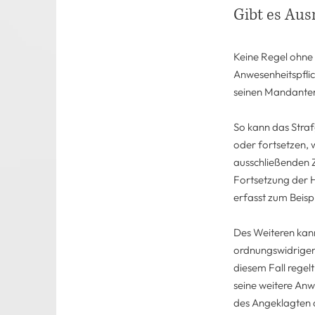
Gibt es Au
Keine Regel ohne
Anwesenheitspflic
seinen Mandanten
So kann das Straf
oder fortsetzen, 
ausschließenden 
Fortsetzung der H
erfasst zum Beispi
Des Weiteren kan
ordnungswidrigen
diesem Fall regel
seine weitere Anwe
des Angeklagten 