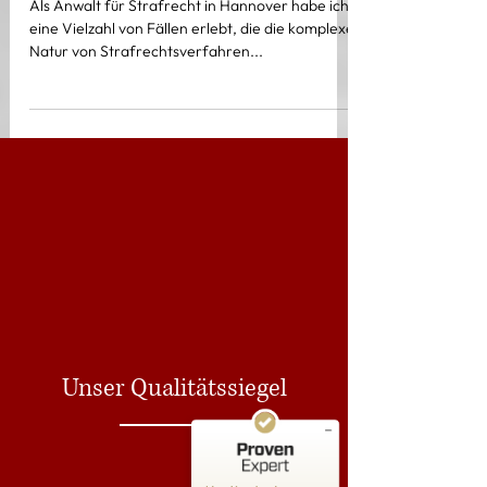
Als Anwalt für Strafrecht in Hannover habe ich
eine Vielzahl von Fällen erlebt, die die komplexe
Natur von Strafrechtsverfahren...
Kundenbewertungen und Erfahrungen zu
RA Isik
SEHR GUT
%
100
Empfehlungen auf
ProvenExpert.com
5,00
/
4,95
Unser Qualitätssiegel
38
2.564
Bewertungen auf
4
Bewertungen von
ProvenExpert.com
anderen Quellen