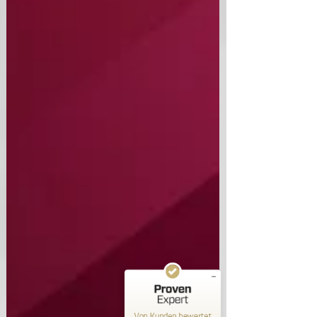
Kundenbewertungen und Erfahrungen zu
RA Isik
SEHR GUT
%
100
Empfehlungen auf
ProvenExpert.com
5,00
/
4,95
38
2.564
Bewertungen auf
4
Bewertungen von
ProvenExpert.com
anderen Quellen
Von Kunden bewertet