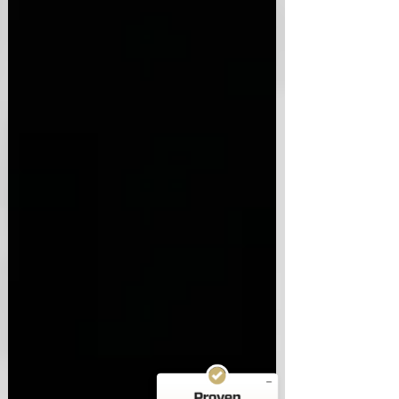
Kundenbewertungen und Erfahrungen zu
RA Isik
SEHR GUT
%
100
Empfehlungen auf
ProvenExpert.com
5,00
/
4,95
38
2.564
Bewertungen auf
4
Bewertungen von