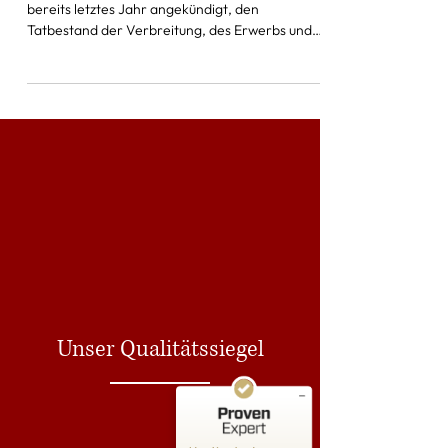
Der Bundesjustizminister Marco Buschmann hat
bereits letztes Jahr angekündigt, den
Tatbestand der Verbreitung, des Erwerbs und
des...
Kundenbewertungen und Erfahrungen zu
RA Isik
SEHR GUT
%
100
Empfehlungen auf
ProvenExpert.com
5,00
/
4,95
Unser Qualitätssiegel
38
2.564
Bewertungen auf
4
Bewertungen von
ProvenExpert.com
anderen Quellen