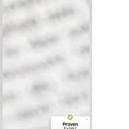
Kundenbewertungen und Erfahrungen zu
RA Isik
SEHR GUT
%
100
Empfehlungen auf
ProvenExpert.com
5,00
/
4,95
38
2.564
Bewertungen auf
4
Bewertungen von
ProvenExpert.com
anderen Quellen